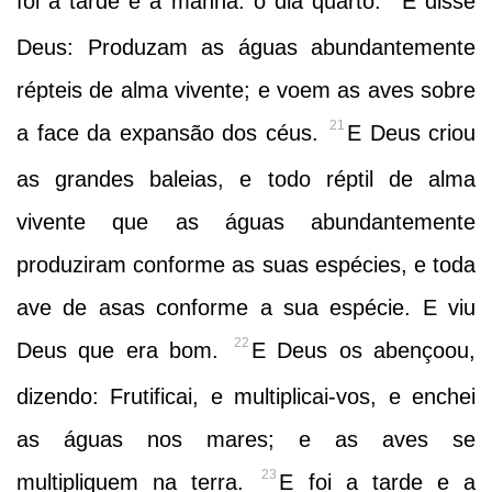
foi a tarde e a manhã: o dia quarto.
E disse
Deus: Produzam as águas abundantemente
répteis de alma vivente; e voem as aves sobre
21
a face da expansão dos céus.
E Deus criou
as grandes baleias, e todo réptil de alma
vivente que as águas abundantemente
produziram conforme as suas espécies, e toda
ave de asas conforme a sua espécie. E viu
22
Deus que era bom.
E Deus os abençoou,
dizendo: Frutificai, e multiplicai-vos, e enchei
as águas nos mares; e as aves se
23
multipliquem na terra.
E foi a tarde e a