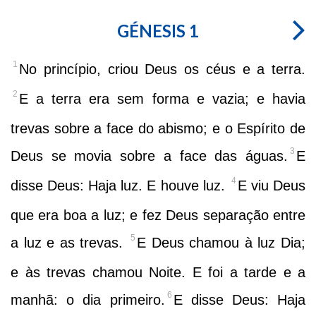
GÉNESIS 1
1
No princípio, criou Deus os céus e a terra.
2
E a terra era sem forma e vazia; e havia
trevas sobre a face do abismo; e o Espírito de
3
Deus se movia sobre a face das águas.
E
4
disse Deus: Haja luz. E houve luz.
E viu Deus
que era boa a luz; e fez Deus separação entre
5
a luz e as trevas.
E Deus chamou à luz Dia;
e às trevas chamou Noite. E foi a tarde e a
6
manhã: o dia primeiro.
E disse Deus: Haja