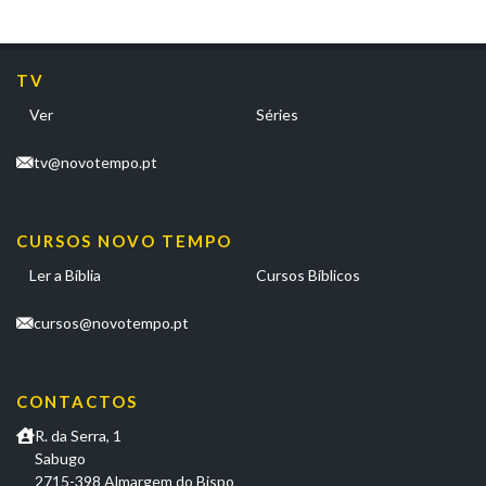
TV
Ver
Séries
tv@novotempo.pt
CURSOS NOVO TEMPO
Ler a Bíblia
Cursos Bíblicos
cursos@novotempo.pt
CONTACTOS
R. da Serra, 1
Sabugo
2715-398 Almargem do Bispo