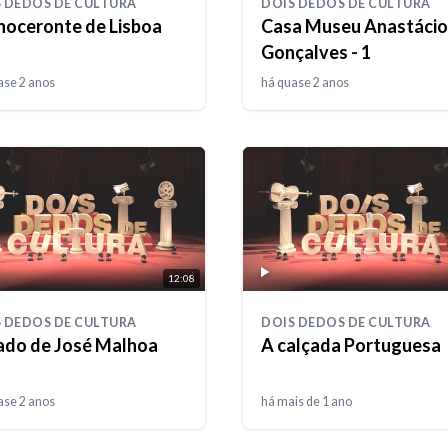
 DEDOS DE CULTURA
DOIS DEDOS DE CULTURA
inoceronte de Lisboa
Casa Museu Anastácio
Gonçalves - 1
ase 2 anos
há quase 2 anos
12:08
 DEDOS DE CULTURA
DOIS DEDOS DE CULTURA
ado de José Malhoa
A calçada Portuguesa
ase 2 anos
há mais de 1 ano