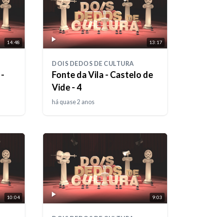
14:48
13:17
DOIS DEDOS DE CULTURA
 -
Fonte da Vila - Castelo de
Vide - 4
há quase 2 anos
10:04
9:03