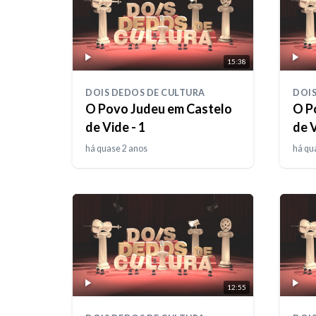
15:38
DOIS DEDOS DE CULTURA
DOIS
O Povo Judeu em Castelo
O P
de Vide - 1
de V
há quase 2 anos
há qu
12:55