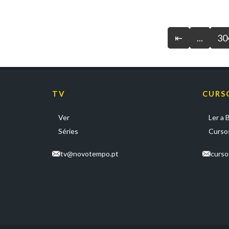
⇤
...
30
TV
CURS
Ver
Ler a B
Séries
Cursos
tv@novotempo.pt
curs