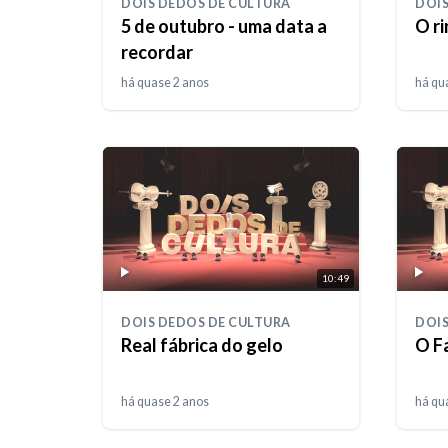
DOIS DEDOS DE CULTURA
DOIS
5 de outubro - uma data a
O r
recordar
há quase 2 anos
há qu
10:49
DOIS DEDOS DE CULTURA
DOIS
Real fábrica do gelo
O F
há quase 2 anos
há qu