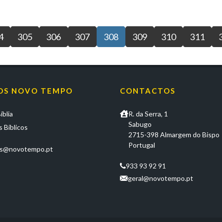
4
305
306
307
308
309
310
311
OS NOVO TEMPO
CONTACTOS
íblia
R. da Serra, 1
Sabugo
 Bíblicos
2715-398 Almargem do Bispo
Portugal
os@novotempo.pt
933 93 92 91
geral@novotempo.pt