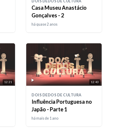
DOIS DEDOS DE CULTURA
Casa Museu Anastácio
Gonçalves - 2
há quase 2 anos
12:21
12:43
DOIS DEDOS DE CULTURA
Influência Portuguesa no
Japão - Parte 1
há mais de 1 ano