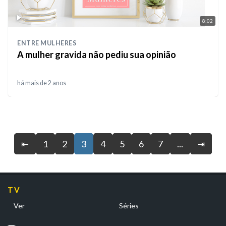
8:02
ENTRE MULHERES
A mulher gravida não pediu sua opinião
há mais de 2 anos
⇤
1
2
3
4
5
6
7
...
⇥
TV
Ver
Séries