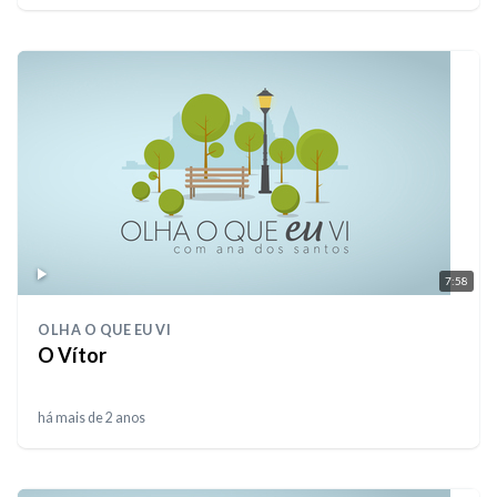
7:58
OLHA O QUE EU VI
O Vítor
há mais de 2 anos