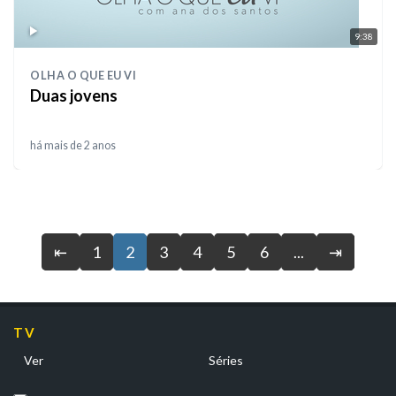
9:38
OLHA O QUE EU VI
Duas jovens
há mais de 2 anos
⇤
1
2
3
4
5
6
...
⇥
TV
Ver
Séries