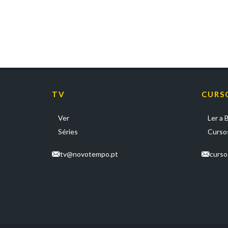
TV
CURS
Ver
Ler a B
Séries
Cursos
tv@novotempo.pt
curs