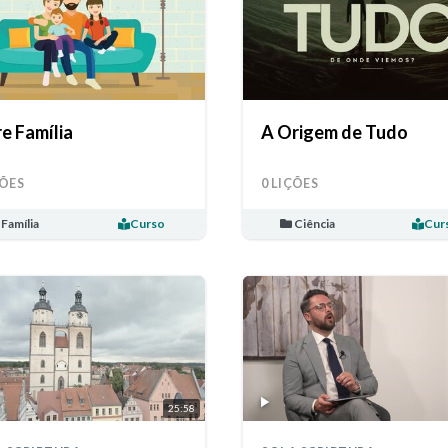
e Família
A Origem de Tudo
ÇÕES
0 LIÇÕES
Família
Curso
Ciência
Cur
25:58