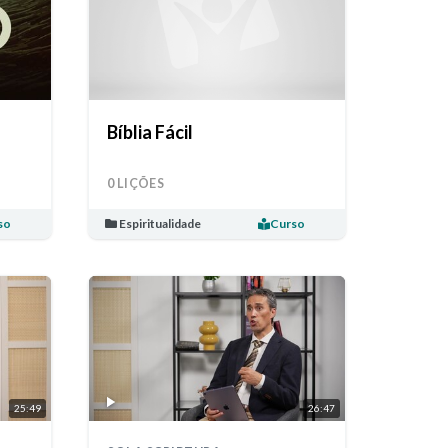
Bíblia Fácil
0 LIÇÕES
so
Espiritualidade
Curso
25:49
26:47