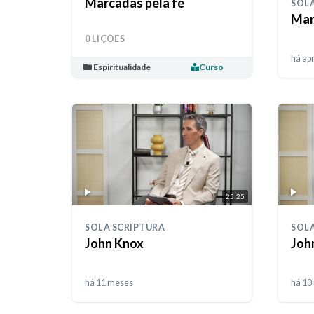
Marcadas pela fé
SOLA
Mar
0 LIÇÕES
há ap
Espiritualidade
Curso
25:25
SOLA SCRIPTURA
SOLA
John Knox
Joh
há 11 meses
há 10