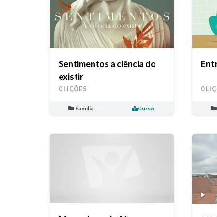
Sentimentos a ciência do
Entr
existir
0 LIÇÕES
0 LI
Família
Curso