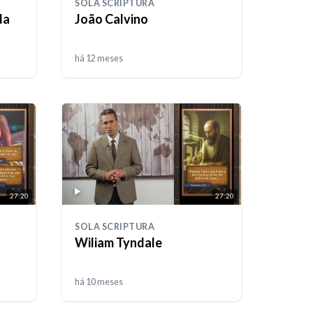
SOLA SCRIPTURA
da
João Calvino
há 12 meses
27:20
27:20
SOLA SCRIPTURA
Wiliam Tyndale
há 10 meses