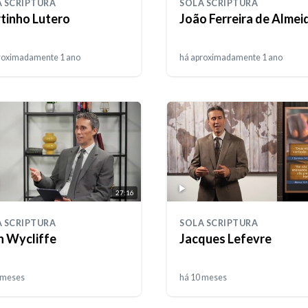
 SCRIPTURA
SOLA SCRIPTURA
tinho Lutero
João Ferreira de Almei
roximadamente 1 ano
há aproximadamente 1 ano
27:16
 SCRIPTURA
SOLA SCRIPTURA
n Wycliffe
Jacques Lefevre
 meses
há 10 meses