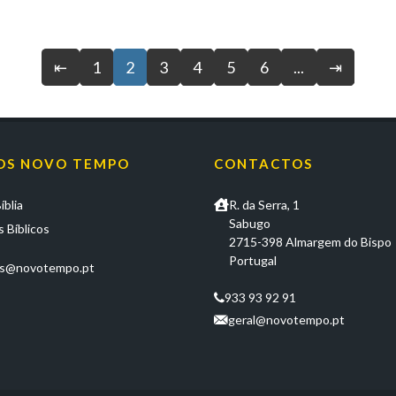
⇤
1
2
3
4
5
6
...
⇥
OS NOVO TEMPO
CONTACTOS
íblia
R. da Serra, 1
Sabugo
 Bíblicos
2715-398 Almargem do Bispo
Portugal
os@novotempo.pt
933 93 92 91
geral@novotempo.pt