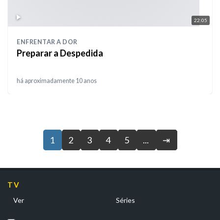
22:05
ENFRENTAR A DOR
Preparar a Despedida
há aproximadamente 10 anos
1
2
3
4
5
...
⇥
TV
Ver
Séries