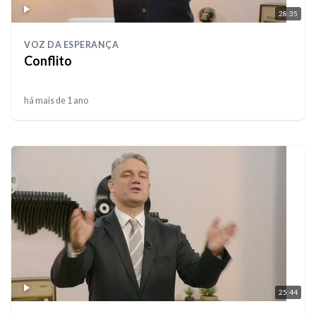
28:35
VOZ DA ESPERANÇA
Conflito
há mais de 1 ano
25:44