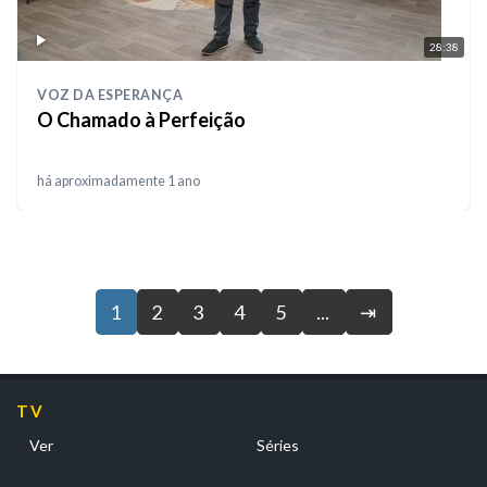
28:38
VOZ DA ESPERANÇA
O Chamado à Perfeição
há aproximadamente 1 ano
1
2
3
4
5
...
⇥
TV
Ver
Séries