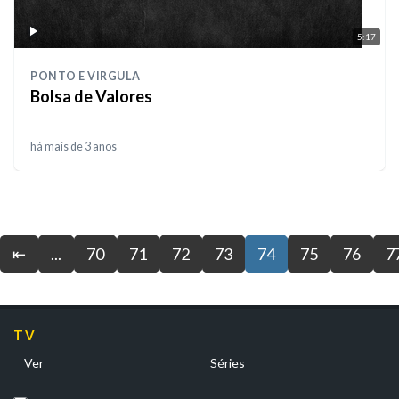
5:17
PONTO E VIRGULA
Bolsa de Valores
há mais de 3 anos
⇤
...
70
71
72
73
74
75
76
7
TV
Ver
Séries