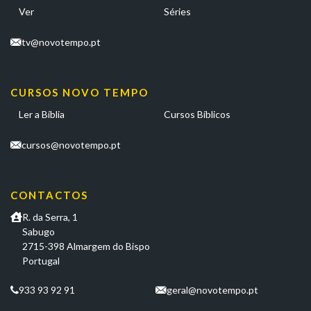
Ver
Séries
tv@novotempo.pt
CURSOS NOVO TEMPO
Ler a Bíblia
Cursos Bíblicos
cursos@novotempo.pt
CONTACTOS
R. da Serra, 1
Sabugo
2715-398 Almargem do Bispo
Portugal
933 93 92 91
geral@novotempo.pt