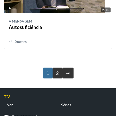
29:05
A MENSAGEM
Autosuficiência
há 10 meses
1
2
⇥
TV
Ver
Séries