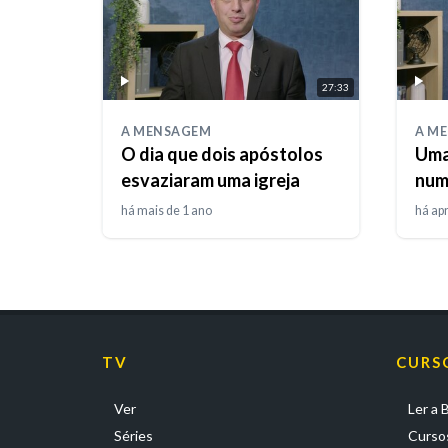
27:33
A MENSAGEM
A M
O dia que dois apóstolos
Uma
esvaziaram uma igreja
num
há mais de 1 ano
há ap
TV
CURS
Ver
Ler a B
Séries
Cursos