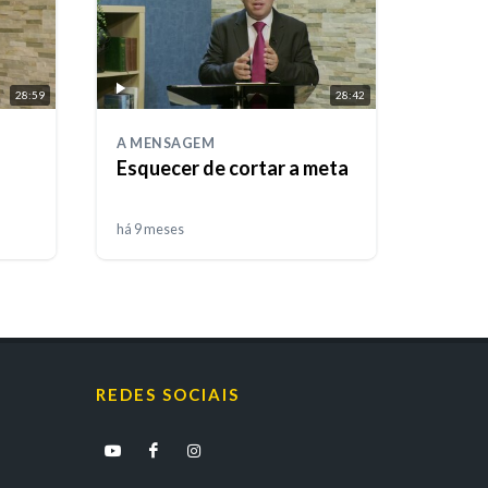
28:59
28:42
A MENSAGEM
Esquecer de cortar a meta
há 9 meses
REDES SOCIAIS