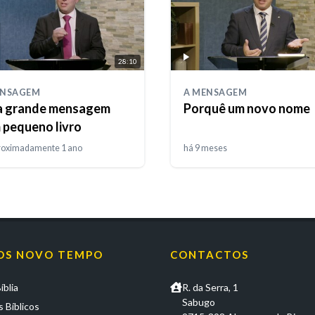
28:10
ENSAGEM
A MENSAGEM
 grande mensagem
Porquê um novo nome
 pequeno livro
roximadamente 1 ano
há 9 meses
OS NOVO TEMPO
CONTACTOS
íblia
R. da Serra, 1
Sabugo
 Bíblicos