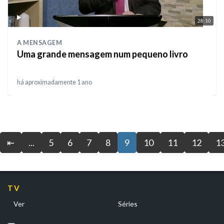
28:10
A MENSAGEM
Uma grande mensagem num pequeno livro
há aproximadamente 1 ano
⇤
...
5
6
7
8
9
10
11
12
1
TV
Ver
Séries