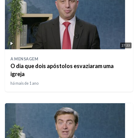
27:33
A MENSAGEM
O dia que dois apóstolos esvaziaram uma
igreja
há mais de 1 ano