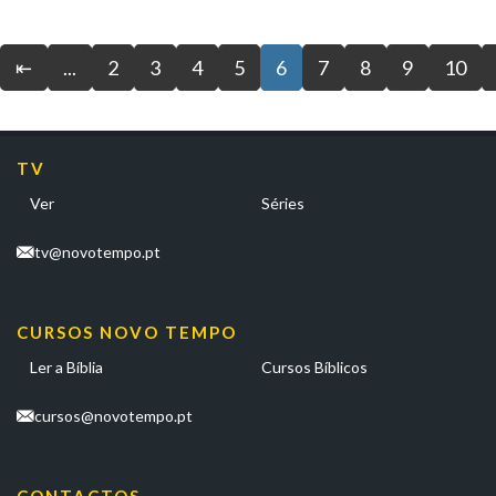
⇤
...
2
3
4
5
6
7
8
9
10
TV
Ver
Séries
tv@novotempo.pt
CURSOS NOVO TEMPO
Ler a Bíblia
Cursos Bíblicos
cursos@novotempo.pt