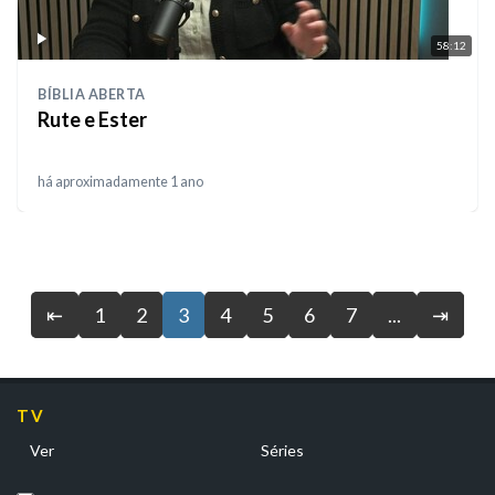
58:12
BÍBLIA ABERTA
⁠Rute e Ester
há aproximadamente 1 ano
⇤
1
2
3
4
5
6
7
...
⇥
TV
Ver
Séries