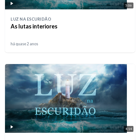
5:06
LUZ NA ESCURIDÃO
As lutas interiores
há quase 2 anos
4:14