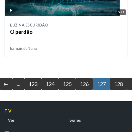
5:21
LUZ NA ESCURIDÃO
O perdão
há mais de 1 ano
⇤
...
123
124
125
126
127
128
TV
Ver
Séries