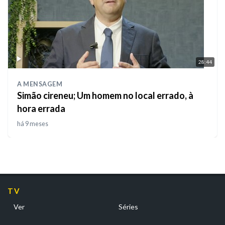
28:44
A MENSAGEM
Simão cireneu; Um homem no local errado, à
hora errada
há 9 meses
TV
Ver
Séries