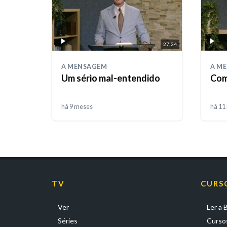
27:24
A MENSAGEM
A M
Um sério mal-entendido
Com
há 9 meses
há 11
TV
CURS
Ver
Ler a B
Séries
Cursos