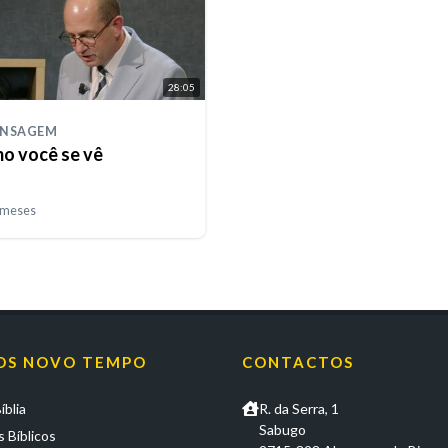
28:05
ENSAGEM
o você se vê
 meses
OS NOVO TEMPO
CONTACTOS
íblia
R. da Serra, 1
Sabugo
 Bíblicos