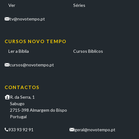
Ver
Séries
tv@novotempo.pt
CURSOS NOVO TEMPO
Ler a Bíblia
Cursos Bíblicos
cursos@novotempo.pt
CONTACTOS
R. da Serra, 1
Sabugo
2715-398 Almargem do Bispo
Portugal
933 93 92 91
geral@novotempo.pt