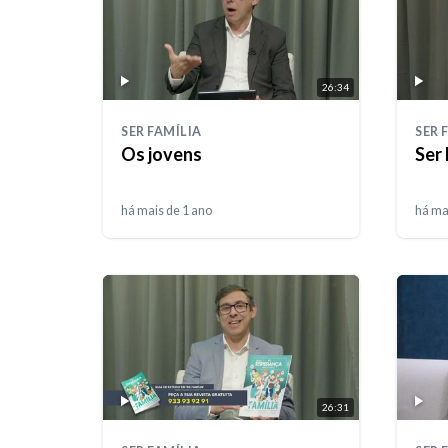
26:34
SER FAMÍLIA
SER 
Os jovens
Ser 
há mais de 1 ano
há ma
26:31