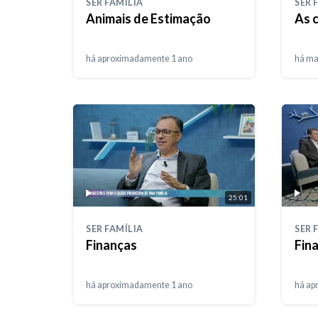
SER FAMÍLIA
SER 
Animais de Estimação
As 
há aproximadamente 1 ano
há ma
25:01
SER FAMÍLIA
SER 
Finanças
Fin
há aproximadamente 1 ano
há ap