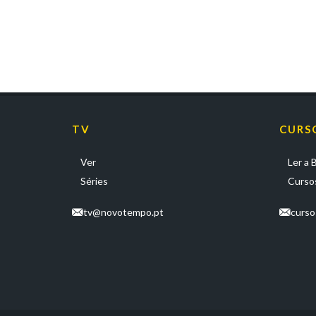
TV
CURS
Ver
Ler a B
Séries
Cursos
tv@novotempo.pt
curs