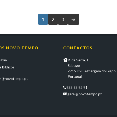
1
2
3
⇥
OS NOVO TEMPO
CONTACTOS
íblia
R. da Serra, 1
Sabugo
 Bíblicos
2715-398 Almargem do Bispo
Portugal
os@novotempo.pt
933 93 92 91
geral@novotempo.pt