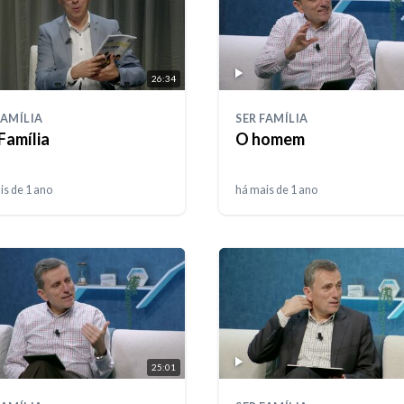
26:34
FAMÍLIA
SER FAMÍLIA
Família
O homem
is de 1 ano
há mais de 1 ano
25:01