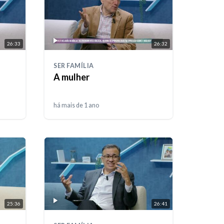
26:33
26:32
SER FAMÍLIA
A mulher
há mais de 1 ano
25:36
26:41