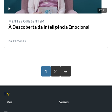
27:51
MENTES QUE SENTEM
À Descoberta da Inteligência Emocional
há 11 meses
1
2
⇥
TV
Ver
Séries