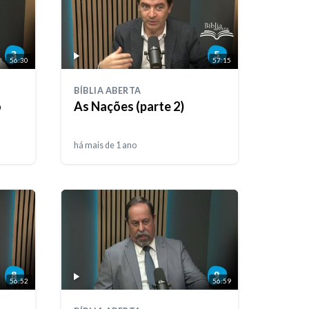
56:30
57:15
BÍBLIA ABERTA
o
As Nações (parte 2)
há mais de 1 ano
56:52
56:59