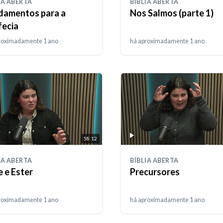
IA ABERTA
BÍBLIA ABERTA
damentos para a
Nos Salmos (parte 1)
fecia
roximadamente 1 ano
há aproximadamente 1 ano
58:12
IA ABERTA
BÍBLIA ABERTA
e e Ester
Precursores
roximadamente 1 ano
há aproximadamente 1 ano