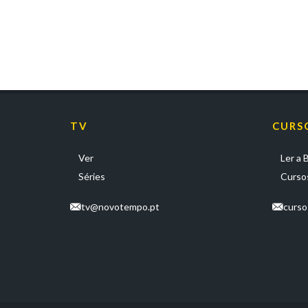
TV
CURS
Ver
Ler a B
Séries
Cursos
tv@novotempo.pt
curs