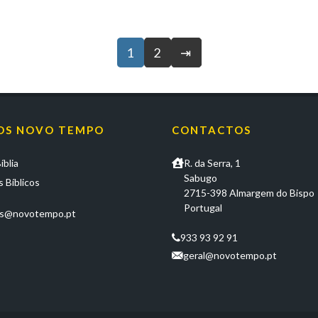
1
2
⇥
OS NOVO TEMPO
CONTACTOS
íblia
R. da Serra, 1
Sabugo
 Bíblicos
2715-398 Almargem do Bispo
Portugal
os@novotempo.pt
933 93 92 91
geral@novotempo.pt