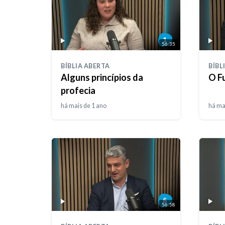
56:35
BÍBLIA ABERTA
BÍBL
Alguns princípios da
O F
profecia
há mais de 1 ano
há ma
56:58