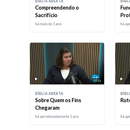
BÍBLIA ABERTA
BÍBL
Compreendendo o
Fun
Sacrifício
Pro
há mais de 1 ano
há ap
55:32
BÍBLIA ABERTA
BÍBL
Sobre Quem os Fins
⁠Rut
Chegaram
há aproximadamente 1 ano
há ap