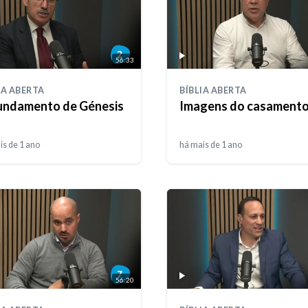
56:33
IA ABERTA
BÍBLIA ABERTA
undamento de Génesis
Imagens do casament
is de 1 ano
há mais de 1 ano
56:20