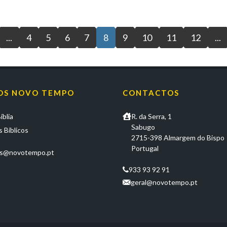
...
4
5
6
7
8
9
10
11
12
...
OS NOVO TEMPO
CONTACTOS
íblia
R. da Serra, 1
Sabugo
 Bíblicos
2715-398 Almargem do Bispo
Portugal
os@novotempo.pt
933 93 92 91
geral@novotempo.pt