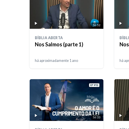
56:52
BÍBLIA ABERTA
BÍBL
Nos Salmos (parte 1)
Nos
há aproximadamente 1 ano
há ap
56:33