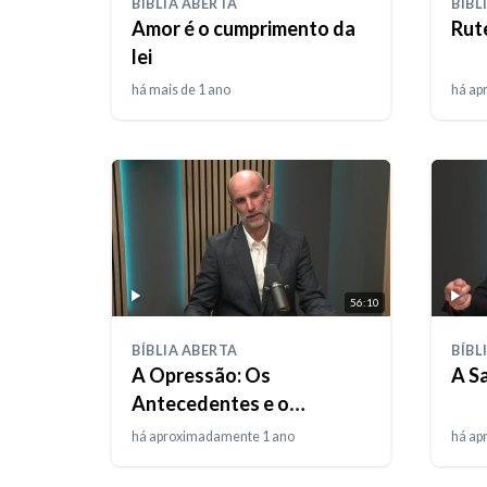
BÍBLIA ABERTA
BÍBL
Amor é o cumprimento da
⁠Rut
lei
há mais de 1 ano
há ap
56:10
BÍBLIA ABERTA
BÍBL
A Opressão: Os
A S
Antecedentes e o
Nascimento de Moisés
há aproximadamente 1 ano
há ap