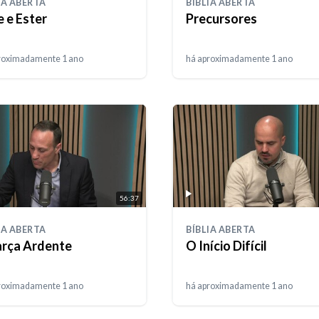
IA ABERTA
BÍBLIA ABERTA
e e Ester
Precursores
roximadamente 1 ano
há aproximadamente 1 ano
56:37
IA ABERTA
BÍBLIA ABERTA
arça Ardente
O Início Difícil
roximadamente 1 ano
há aproximadamente 1 ano