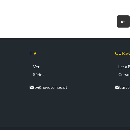
⇤
TV
CURS
Ver
Ler a B
Séries
Cursos
tv@novotempo.pt
curs