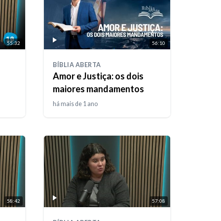
55:32
56:10
BÍBLIA ABERTA
Amor e Justiça: os dois
maiores mandamentos
há mais de 1 ano
58:42
57:08