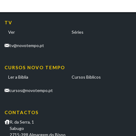
TV
Ver
Séries
tv@novotempo.pt
CURSOS NOVO TEMPO
Ler a Bíblia
Cursos Bíblicos
cursos@novotempo.pt
CONTACTOS
R. da Serra, 1
Sabugo
2715-398 Almargem do Bispo