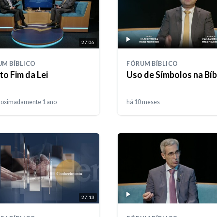
27:06
M BÍBLICO
FÓRUM BÍBLICO
to Fim da Lei
Uso de Símbolos na Bíb
roximadamente 1 ano
há 10 meses
27:13