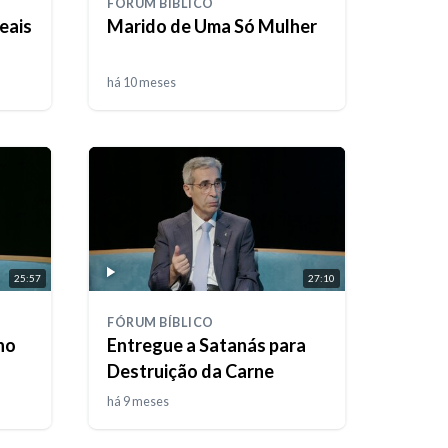
FÓRUM BÍBLICO
eais
Marido de Uma Só Mulher
há 10 meses
25:57
27:10
FÓRUM BÍBLICO
 no
Entregue a Satanás para
Destruição da Carne
há 9 meses