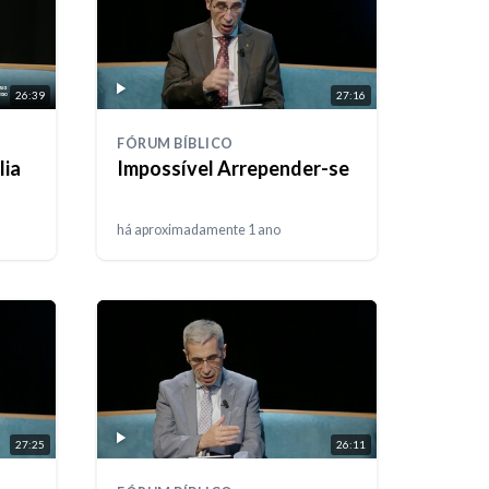
26:39
27:16
FÓRUM BÍBLICO
lia
Impossível Arrepender-se
há aproximadamente 1 ano
27:25
26:11