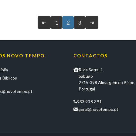
⇤
1
2
3
⇥
OS NOVO TEMPO
CONTACTOS
íblia
R. da Serra, 1
Sabugo
 Bíblicos
2715-398 Almargem do Bispo
Portugal
os@novotempo.pt
933 93 92 91
geral@novotempo.pt