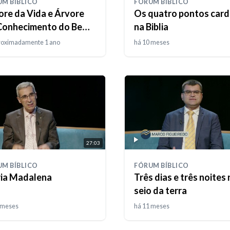
M BÍBLICO
FÓRUM BÍBLICO
ore da Vida e Árvore
Os quatro pontos card
Conhecimento do Bem e
na Biblia
Mal
roximadamente 1 ano
há 10 meses
27:03
M BÍBLICO
FÓRUM BÍBLICO
ia Madalena
Três dias e três noites
seio da terra
 meses
há 11 meses