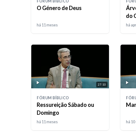
FÓRUM BÍBLICO
FÓRU
O Género de Deus
Árv
do 
do 
há 11 meses
há ap
27:10
FÓRUM BÍBLICO
FÓRU
Ressureição Sábado ou
Mar
Domingo
há 11 meses
há 10