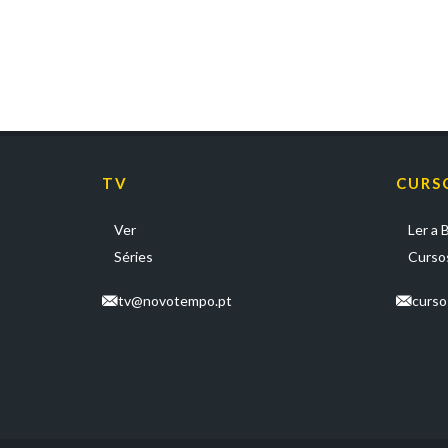
TV
CURS
Ver
Ler a B
Séries
Cursos
tv@novotempo.pt
curs