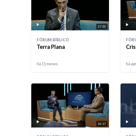
27:30
FÓRUM BÍBLICO
FÓRU
Terra Plana
Cris
há 11 meses
há ap
26:17